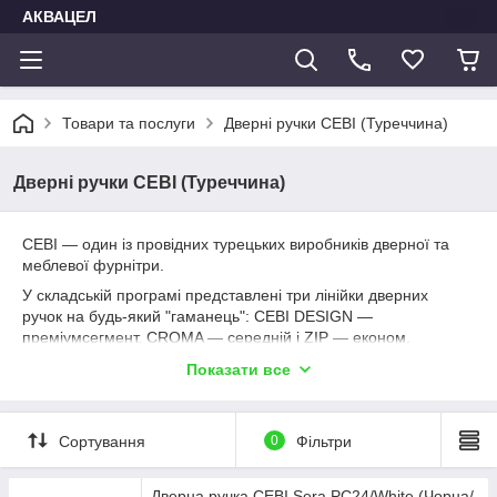
АКВАЦЕЛ
Товари та послуги
Дверні ручки CEBI (Туреччина)
Дверні ручки CEBI (Туреччина)
CEBI — один із провідних турецьких виробників дверної та
меблевої фурнітри.
У складській програмі представлені три лінійки дверних
ручок на будь-який "гаманець": CEBI DESIGN —
преміумсегмент, CROMA — середній і ZIP — економ.
Покриття: гальванічне або порошкове фарбування.
Показати все
Гарантія від виробника: на гальванічне покриття — 10 років,
на порошкове фарбування — 2 роки.
Сортування
0
Фільтри
Дверна ручка CEBI Sera PC24/White (Чорна/