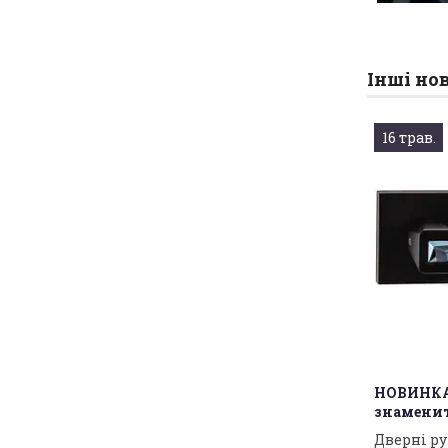
Інші но
16 трав.
НОВИНКА:
знаменито
Дверні ру