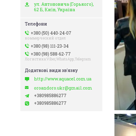
ул. Антоновича (Горького),
62 Б, Київ, Україна
+380 (50) 440-24-07
коммерческий отдел
+380 (98) 111-23-34
+380 (98) 588-62-77
Логистика:Viber,WhatsApp,Telegram
http://www.aquacel.com.ua
oroandoro.ukr@gmail.com
+380985886277
+380985886277