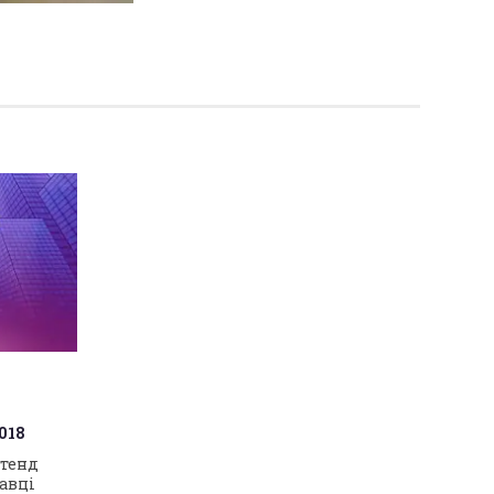
018
стенд
тавці