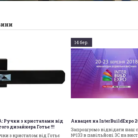
вини
14 бер.
 Ручки з кристалами від
Аквацел на InterBuildExpo 2
го дизайнера Готьє !!!
Запрошуємо відвідати наш 
№133 в павільйоні 3С на вис
чки з кристалом від Готьє