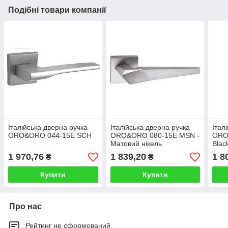
Подібні товари компанії
Італійська дверна ручка
Італійська дверна ручка
Італ
ORO&ORO 044-15E SCH
ORO&ORO 080-15E MSN -
ORO
Матовий нікель
Blac
Чорн
1 970,76
1 839,20
1 8
₴
₴
Купити
Купити
Про нас
Рейтинг не сформований