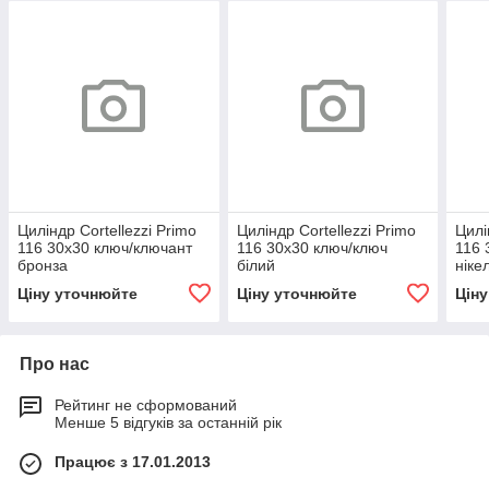
Циліндр Cortellezzi Primo
Циліндр Cortellezzi Primo
Цилі
116 30x30 ключ/ключант
116 30x30 ключ/ключ
116 
бронза
білий
ніке
Ціну уточнюйте
Ціну уточнюйте
Цін
Про нас
Рейтинг не сформований
Менше 5 відгуків за останній рік
Працює з 17.01.2013