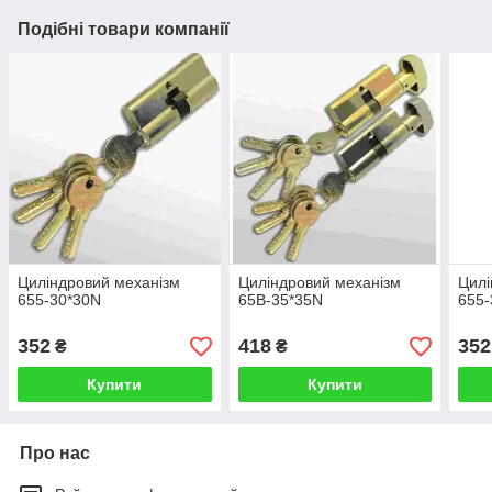
Подібні товари компанії
Циліндровий механізм
Циліндровий механізм
Цилі
655-30*30N
65В-35*35N
655-
352
418
352
₴
₴
Купити
Купити
Про нас