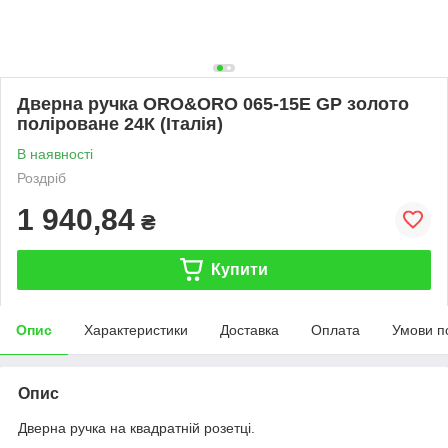
Дверна ручка ORO&ORO 065-15E GP золото
поліроване 24К (Італія)
В наявності
Роздріб
1 940,84
₴
Купити
Опис
Характеристики
Доставка
Оплата
Умови п
Опис
Дверна ручка на квадратній розетці.