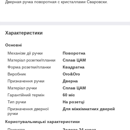
Дверная ручка поворотная с кристаллами Сваровски.
Характеристики
Основні
Механізм дії ручки
Поворотна
Матеріал розетки/планки
Сплав ЦАМ
Форма розетки/планки
Квадратна
Виробник
Oro&Oro
Призначення ручки
Дверна
Матеріал ручки
Сплав ЦАМ
Гарантійний термін
60 міс
Тип ручки
На розетці
Призначення дверної
Для міжкімнатних дверей
ручки
Користувальницькі характеристики
Покриття
Золото 24 карат