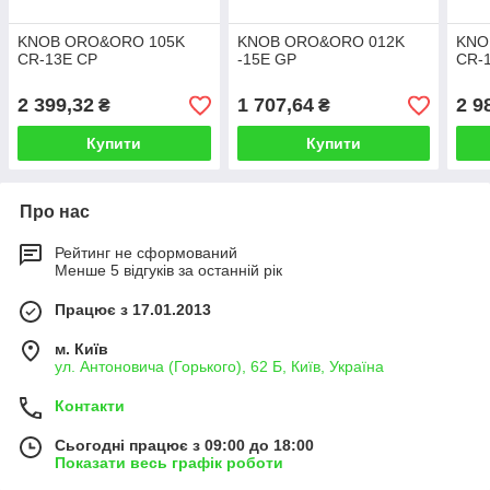
KNOB ORO&ORO 105K
KNOB ORO&ORO 012K
KNO
CR-13E СР
-15E GP
CR-
2 399,32
1 707,64
2 9
₴
₴
Купити
Купити
Про нас
Рейтинг не сформований
Менше 5 відгуків за останній рік
Працює з 17.01.2013
м. Київ
ул. Антоновича (Горького), 62 Б, Київ, Україна
Контакти
Сьогодні працює з 09:00 до 18:00
Показати весь графік роботи