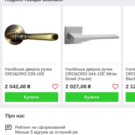
Італійська дверна ручка
Італійська дверна ручка
Італ
ORO&ORO 039-16E
ORO&ORO 044-15E White
ORO
Білий (Італія)
Blac
Чорн
2 042,48
2 027,08
2 1
₴
₴
Купити
Купити
Про нас
Рейтинг не сформований
Менше 5 відгуків за останній рік