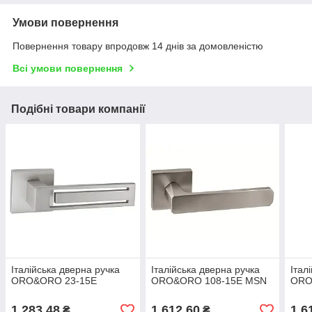
Умови повернення
Повернення товару впродовж 14 днів за домовленістю
Всі умови повернення
Подібні товари компанії
Італійська дверна ручка
Італійська дверна ручка
Італ
ORO&ORO 23-15E
ORO&ORO 108-15E MSN
ORO
1 283,48
1 612,60
1 6
₴
₴