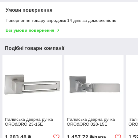
Умови повернення
Повернення товару впродовж 14 днів за домовленістю
Всі умови повернення
Подібні товари компанії
Італійська дверна ручка
Італійська дверна ручка
Італ
ORO&ORO 23-15E
ORO&ORO 028-15E
ORO
1 283,48
1 457,72
1 5
₴
₴/пара