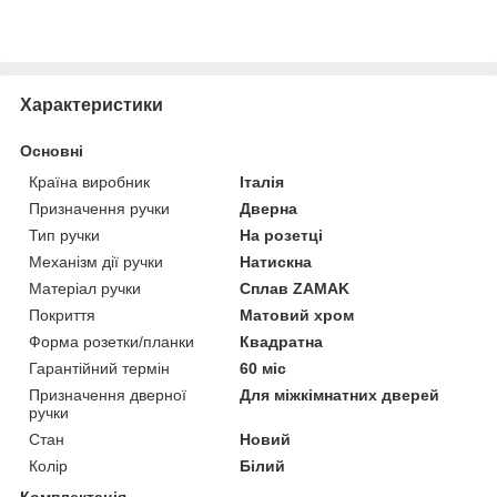
Характеристики
Основні
Країна виробник
Італія
Призначення ручки
Дверна
Тип ручки
На розетці
Механізм дії ручки
Натискна
Матеріал ручки
Сплав ZAMAK
Покриття
Матовий хром
Форма розетки/планки
Квадратна
Гарантійний термін
60 міс
Призначення дверної
Для міжкімнатних дверей
ручки
Стан
Новий
Колір
Білий
Комплектація