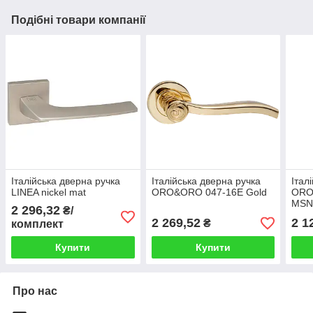
Подібні товари компанії
Італійська дверна ручка
Італійська дверна ручка
Італ
LINEA nickel mat
ORO&ORO 047-16E Gold
ORO
MSN/
2 296,32
₴/
ніке
2 269,52
2 1
₴
комплект
Купити
Купити
Про нас