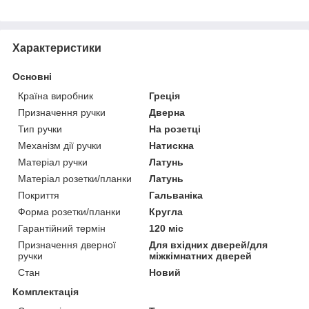
Характеристики
Основні
Країна виробник
Греція
Призначення ручки
Дверна
Тип ручки
На розетці
Механізм дії ручки
Натискна
Матеріал ручки
Латунь
Матеріал розетки/планки
Латунь
Покриття
Гальваніка
Форма розетки/планки
Кругла
Гарантійний термін
120 міс
Призначення дверної
Для вхідних дверей/для
ручки
міжкімнатних дверей
Стан
Новий
Комплектація